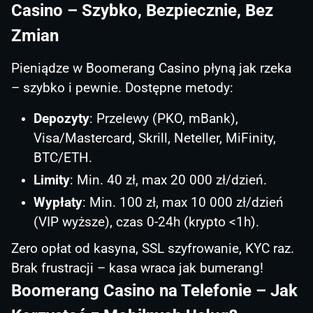
Casino – Szybko, Bezpiecznie, Bez
Zmian
Pieniądze w Boomerang Casino płyną jak rzeka
– szybko i pewnie. Dostępne metody:
Depozyty
: Przelewy (PKO, mBank),
Visa/Mastercard, Skrill, Neteller, MiFinity,
BTC/ETH.
Limity
: Min. 40 zł, max 20 000 zł/dzień.
Wypłaty
: Min. 100 zł, max 10 000 zł/dzień
(VIP wyższe), czas 0-24h (krypto <1h).
Zero opłat od kasyna, SSL szyfrowanie, KYC raz.
Brak frustracji – kasa wraca jak bumerang!
Boomerang Casino na Telefonie – Jak