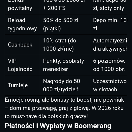
Bonus
100% do 2000 zł
Min. depo 50
powitalny
+ 200 FS
zł, sloty only
Reload
50% do 500 zł
Depo min. 100
tygodniowy
(piątki)
zł
10% strat (do
Automatycznie
Cashback
1000 zł/mc)
dla aktywnych
VIP
Punkty, osobisty
6 poziomów,
Lojalność
menedżer
od 1000 obr.
Nagrody do 50
Uczestnictwo
Turnieje
000 zł/tydzień
w slotach
Emocje rosną, ale bonusy to boost, nie pewniak
– dom ma przewagę, graj z głową. W 2026 roku
to must-have dla polskich graczy!
Płatności i Wypłaty w Boomerang