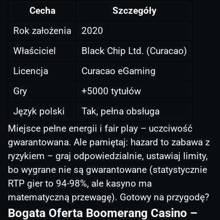
Cecha
Szczegóły
Rok założenia
2020
Właściciel
Black Chip Ltd. (Curacao)
Licencja
Curacao eGaming
Gry
+5000 tytułów
Język polski
Tak, pełna obsługa
Miejsce pełne energii i fair play – uczciwość
gwarantowana. Ale pamiętaj: hazard to zabawa z
ryzykiem – graj odpowiedzialnie, ustawiaj limity,
bo wygrane nie są gwarantowane (statystycznie
RTP gier to 94-98%, ale kasyno ma
matematyczną przewagę). Gotowy na przygodę?
Bogata Oferta Boomerang Casino –