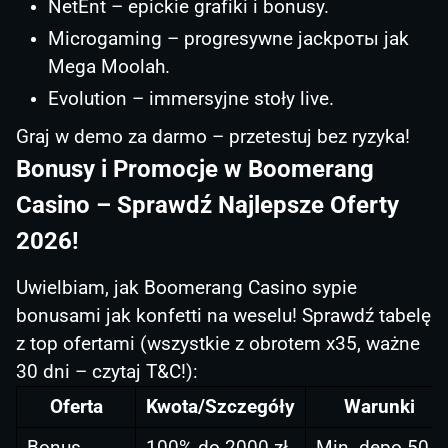
NetEnt – epickie grafiki i bonusy.
Microgaming – progresywne jackpоты jak
Mega Moolah.
Evolution – immersyjne stoły live.
Graj w demo za darmo – przetestuj bez ryzyka!
Bonusy i Promocje w Boomerang
Casino – Sprawdź Najlepsze Oferty
2026!
Uwielbiam, jak Boomerang Casino sypie
bonusami jak konfetti na weselu! Sprawdź tabelę
z top ofertami (wszystkie z obrotem x35, ważne
30 dni – czytaj T&C!):
Oferta
Kwota/Szczegóły
Warunki